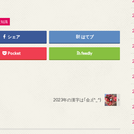
豆知識
シェア
はてブ
Pocket
feedly
2023年の漢字は｢会｣(^_^)