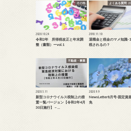
その他
よくある質問（Q
2020.10.24
2018.11.10
令和2年 所得税改正と年末調
退職金と税金のマメ知識-１
整（書類）ーvol.1
税されるの？
不動産・事業
2020.5.11
2020.9.9
新型コロナウイルス税制上の措
NewsLetter8月号-固定
置一覧バージョン【令和2年4月
免
30日施行】－…