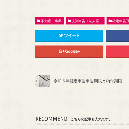
不動産・事業
決算申告（法人様）
確定申告
ツイート
Google+
令和５年確定申告申告期限と納付期限
RECOMMEND
こちらの記事も人気です。