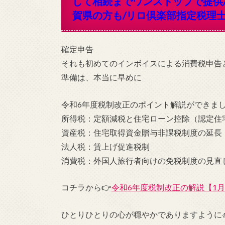
して相続までワンストップで提供
賀県の方も/リロ倶楽部指定税理
確定申告
それも初めてのインボイスによる消費税申告
準備は、本当に早めに
令和6年度税制改正のポイント解説ができま
所得税：定額減税と住宅ローン控除（認定住
資産税：住宅取得資金贈与非課税制度の延長
法人税：賃上げ促進税制
消費税：外国人旅行者向けの免税制度の見直
コチラから👉
令和6年度税制改正の解説【1月改
ひとりひとりの心が穏やかでありますように