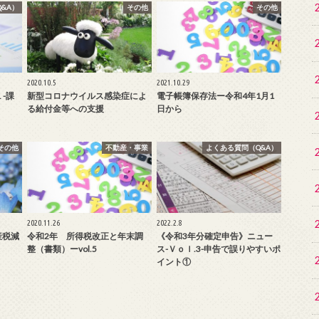
&A）
その他
その他
2020.10.5
2021.10.29
-課
新型コロナウイルス感染症によ
電子帳簿保存法ー令和4年1月1
る給付金等への支援
日から
その他
不動産・事業
よくある質問（Q&A）
2020.11.26
2022.2.8
資産税減
令和2年 所得税改正と年末調
《令和3年分確定申告》ニュー
整（書類）ーvol.5
ス-Ｖｏｌ.3-申告で誤りやすいポ
イント①