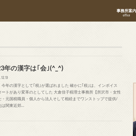
事務所案
office
23年の漢字は｢会｣(^_^)
.12.13
、今年の漢字として｢税｣が選ばれました 確かに｢税｣は、インボイス
タートがあり変革のとしてした 大倉佳子税理士事務所【所沢市・女性
士・元国税職員・個人から法人そして相続までワンストップで提供/
先は関東近郊…