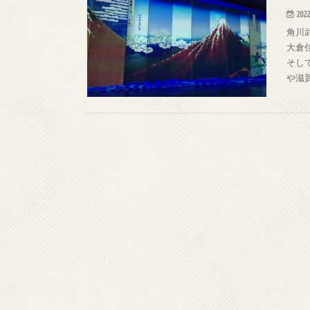
2022
角川
大倉
そし
や滋