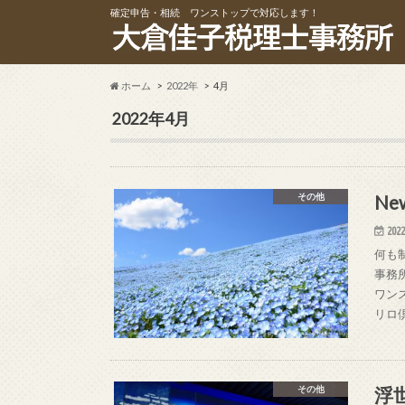
確定申告・相続 ワンストップで対応します！
ホーム
2022年
4月
2022年4月
Ne
その他
2022
何も
事務
ワン
リロ
浮
その他