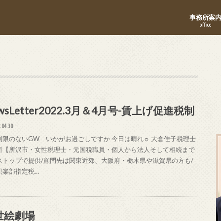
事務所案
office
wsLetter2022.3月＆4月号-賃上げ促進税制
.04.30
制限のないGW いかがお過ごしですか 今日は晴れ☼ 大倉佳子税理士
所【所沢市・女性税理士・元国税職員・個人から法人そして相続まで
ストップで提供/顧問先は関東近郊、大阪府・栃木県や滋賀県の方も/
倶楽部指定税…
世絵劇場