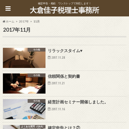
確定申告・相続 ワンストップで対応します！
ホーム
2017年
11月
2017年11月
その他
リラックスタイム♥
2017.11.28
その他
信頼関係と契約書
2017.11.21
その他
経営計画セミナー開催しました。
2017.11.16
よくある質問（Q&A）
確定申告とは？②