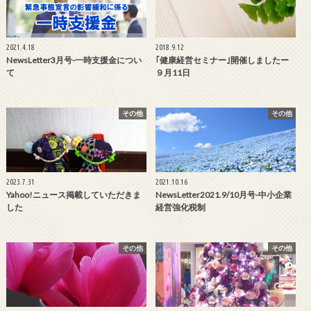
2021.4.18
2018.9.12
NewsLetter3月号-一時支援金につい
｢健康経営セミナー｣開催しましたー
て
９月11日
その他
その他
2023.7.31
2021.10.16
Yahoo!ニュース掲載していただきま
NewsLetter2021.9/10月号-中小企業
した
経営強化税制
その他
その他