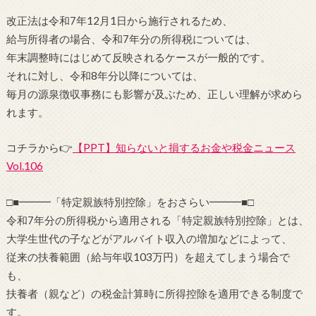
改正法は令和7年12月1日から施行されるため、
給与所得者の場合、令和7年分の所得税については、
年末調整時にはじめて反映されるケースが一般的です。
それに対し、令和8年分以降については、
毎月の源泉徴収事務にも影響が及ぶため、正しい理解が求めら
れます。
コチラから👉
【PPT】知らないと損するお金や税金ニュース
Vol.106
□■━━━「特定親族特別控除」をおさらい━━━■□
令和7年分の所得税から適用される「特定親族特別控除」とは、
大学生世代の子などがアルバイト収入の増加などによって、
従来の扶養範囲（給与年収103万円）を超えてしまう場合で
も、
扶養者（親など）の税金計算時に所得控除を適用できる制度で
す。