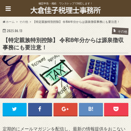
確定申告・相続 ワンストップで対応します！
ホーム
その他
【特定親族特別控除】 令和8年分からは源泉徴収事務にも要注意！
2025.06.13
その他
【特定親族特別控除】 令和8年分からは源泉徴収
事務にも要注意！
定期的にメールマガジンを配信し、最新の情報提供をおこない