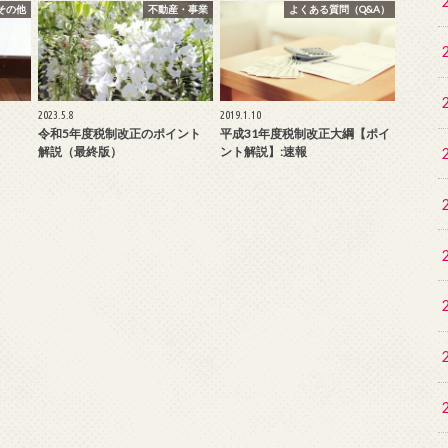
その他
不動産・事業
よくある質問（Q&A）
2023.5.8
2019.1.10
令和5年度税制改正のポイント
平成31年度税制改正大綱【ポイ
解説（最終版）
ント解説】:速報