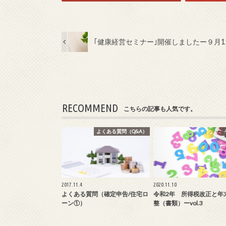
｢健康経営セミナー｣開催しましたー９月1
RECOMMEND
こちらの記事も人気です。
よくある質問（Q&A）
2017.11.4
2020.11.10
よくある質問（確定申告/住宅ロ
令和2年 所得税改正と年
ーン①）
整（書類）ーvol.3