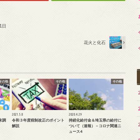
1日
花火と化石
その他
その他
その他
2021.5.8
2020.4.29
末調
令和３年度税制改正のポイント
持続化給付金＆埼玉県の給付に
解説
ついて（速報）－コロナ関連ニ
ュース4