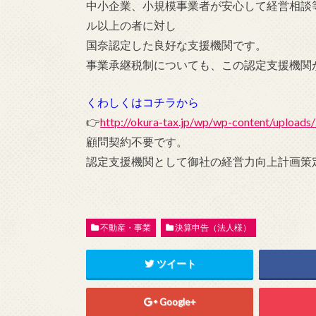
中小企業、小規模事業者が安心して経営相談
ル以上の者に対し
国奈認定した良好な支援機関です。
事業承継税制についても、この認定支援機関
くわしくはコチラから
👉
http://okura-tax.jp/wp/wp-content/up
顧問契約不要です。
認定支援機関として御社の経営力向上計画策
不動産・事業
決算申告（法人様）
ツイート
Google+