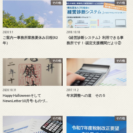
その他
その他
2020.9.1
2018.10.18
ご案内ー事務所業務夏休み日程(R2
《経営診断システム》利用できる事
年）
務所です！-認定支援機関だより②
その他
その他
2020.10.31
2017.11.2
Happy Halloweenそして
年末調整への道 その５
NewsLetter10月号-ものづ…
その他
その他