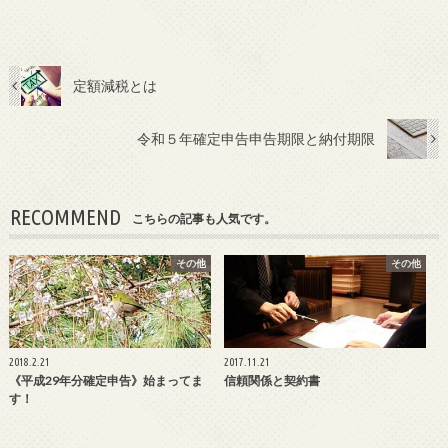
定額減税とは
令和５年確定申告申告期限と納付期限
RECOMMEND
こちらの記事も人気です。
その他
その他
2018.2.21
2017.11.21
《平成29年分確定申告》始まってま
信頼関係と契約書
す！